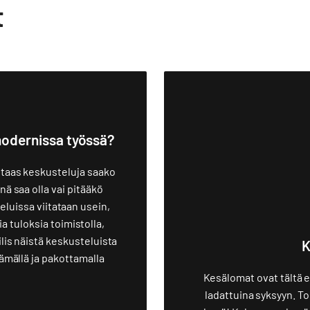
t
modernissa työssä?
taas keskusteluja saako
ä saa olla vai pitääkö
eluissa viitataan usein,
tuloksia toimistolla,
lis näistä keskusteluista
K
äämällä ja pakottamalla
Kesälomat ovat tältä er
ladattuina syksyyn. To