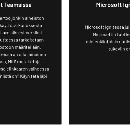
ft Teamsissa
Microsoft Ig
kertoo jonkin aineiston
 käyttötarkoituksesta.
Microsoft Ignitessa jul
laan siis esimerkiksi
Microsoftin tuottei
uttaessa tarkoitetaan
mielenkiintoisia uudi
edostoon määritellään.
tukeviin o
eissa on ollut ainainen
sa. Mitä metatietoja
ssä elinkaaren vaiheessa
iistä on? Käyn tätä läpi