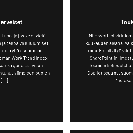
terveiset
Touk
una, ja jos se ei vielä
Microsoft-pilvirintam
en ja tekoälyn kuulumiset
kuukauden aikana. Vaikk
 on osa yhä useamman
muutkin pilvityökalut
seman Work Trend Index -
SharePointiin ilmestyi
kuinka generatiivisen
Teamsin kokoustallen
aantunut viimeisen puolen
Copilot osaa nyt suome
 […]
Microso