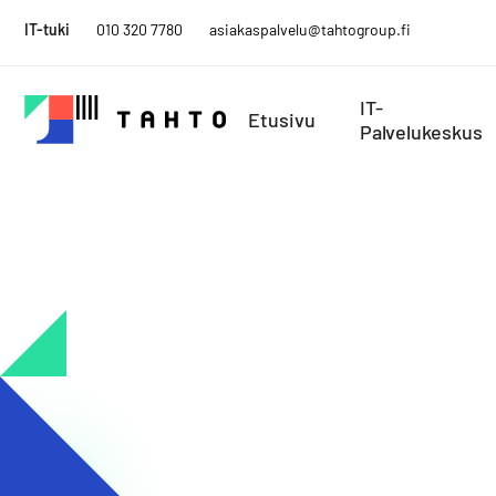
Skip
IT-tuki
010 320 7780
asiakaspalvelu@tahtogroup.fi
to
content
IT-
Etusivu
Palvelukeskus
Tahto
Menesty
Group
muutoksen
keskellä.
Tahdo
parempaa.