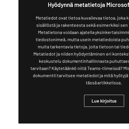
Hyödynnä metatietoja Microso
Metatiedot ovat tietoa kuvailevaa tietoa, joka 
sisällöstä ja rakenteesta sekä esimerkiksi sen
Metatietona voidaan ajatella yksinkertaisimmil
tiedostonimeä, mutta usein metatiedoista puh
muita tarkentavia tietoja, joita tietoon tai ti
Metatiedot ja niiden hyödyntäminen eri kontekst
keskustelu dokumentinhallinnasta puhuttaes
tarvitaan? Käytetäänkö niitä Teams-tiimeissä? Mi
dokumentti tarvitsee metatiedot ja mitä hyötyjä n
tässä artikkelissa.
Lue kirjoitus