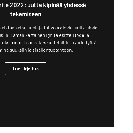
nite 2022: uutta kipinää yhdessä
tekemiseen
kaistaan aina uusia ja tulossa olevia uudistuksia
siin. Tämän kertainen Ignite esitteli todella
stuksia mm. Teams-keskusteluihin, hybridityötä
minaisuuksiin ja sisällöntuotantoon.
Lue kirjoitus