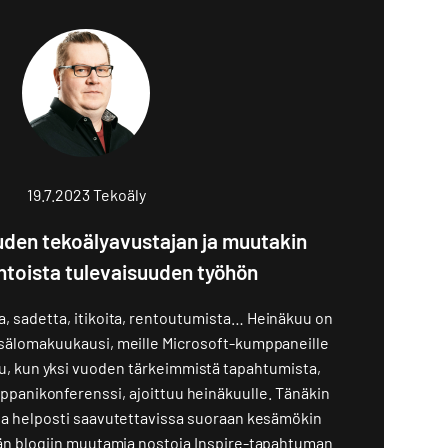
19.7.2023
Tekoäly
uden tekoälyavustajan ja muutakin
ntoista tulevaisuuden työhön
, sadetta, itikoita, rentoutumista… Heinäkuu on
sälomakuukausi, meille Microsoft-kumppaneille
, kun yksi vuoden tärkeimmistä tapahtumista,
ppanikonferenssi, ajoittuu heinäkuulle. Tänäkin
 ja helposti saavutettavissa suoraan kesämökin
hän blogiin muutamia nostoja Inspire-tapahtuman