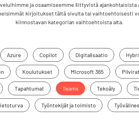
veluihimme ja osaamiseemme liittyvistä ajankohtaisista 
isimmät kirjoitukset tältä sivulta tai vaihtoehtoisesti vo
kiinnostavan kategorian vaihtoehtoista alta.
Azure
Copilot
Digitalisaatio
Hybri
en
Koulutukset
Microsoft 365
Pilvira
Tapahtumat
Teams
Tekoäly
Ti
ietoturva
Työntekijät ja toimisto
Työväline