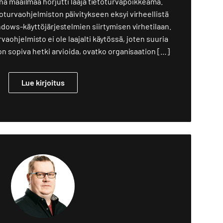
ä maailmaa horjutti laaja tietoturvapoikkeama.
oturvaohjelmiston päivitykseen eksyi virheellistä
ndows-käyttöjärjestelmien siirtymisen virhetilaan.
aohjelmisto ei ole laajalti käytössä, joten suuria
on sopiva hetki arvioida, ovatko organisaation […]
Lue kirjoitus