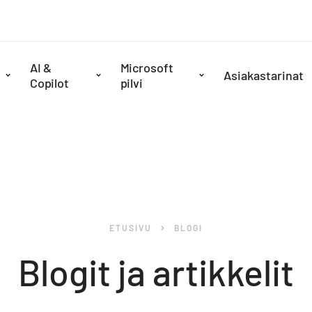
AI &
Microsoft
Asiakastarinat
Copilot
pilvi
SELAA
ETUSIVU
BLOGI
Blogit ja artikkelit