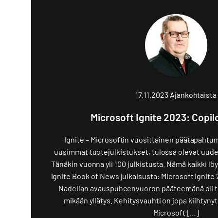
17.11.2023
Ajankohtaista
Microsoft Ignite 2023: Copilo
Ignite – Microsoftin vuosittainen päätapahtum
uusimmat tuotejulkistukset, tulossa olevat uudet 
Tänäkin vuonna yli 100 julkistusta. Nämä kaikki lö
Ignite Book of News julkaisusta: Microsoft Ignit
Nadellan avauspuheenvuoron pääteemänä oli tek
mikään yllätys. Kehitysvauhti on jopa kiihtyny
Microsoft […]