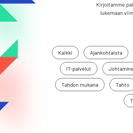
Kirjoitamme pal
lukemaan viime
Kaikki
Ajankohtaista
IT-palvelut
Johtamin
Tahdon mukana
Tahto
T