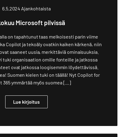
6.5.2024
Ajankohtaista
okuu Microsoft pilvissä
alla on tapahtunut taas melkoisesti parin viime
a Copilot ja tekoäly ovatkin kaiken kärkenä, niin
 ovat saaneet uusia, merkittäviä ominaisuuksia.
 tuki organisaation omille fonteille ja jatkossa
teet ovat jatkossa loogisemmin löydettävissä.
a! Suomen kielen tuki on täällä! Nyt Copilot for
ft 365 ymmärtää myös suomea […]
Lue kirjoitus