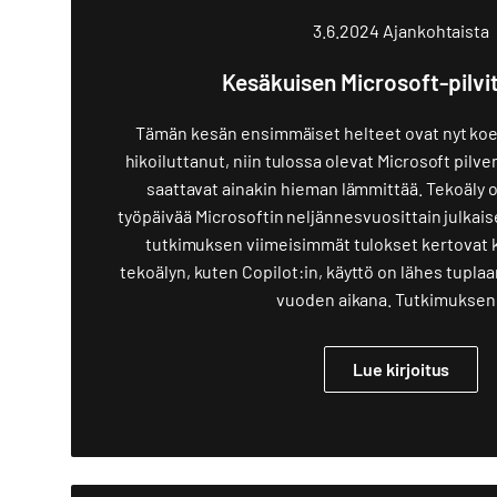
3.6.2024
Ajankohtaista
Kesäkuisen Microsoft-pilvi
Tämän kesän ensimmäiset helteet ovat nyt koett
hikoiluttanut, niin tulossa olevat Microsoft pilv
saattavat ainakin hieman lämmittää. Tekoäly
työpäivää Microsoftin neljännesvuosittain julkai
tutkimuksen viimeisimmät tulokset kertovat 
tekoälyn, kuten Copilot:in, käyttö on lähes tupl
vuoden aikana. Tutkimuksen
Lue kirjoitus