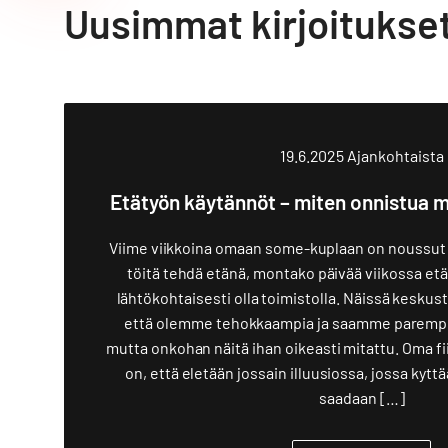
Uusimmat kirjoitukse
19.6.2025
Ajankohtaista
Etätyön käytännöt – miten onnistua 
Viime viikkoina omaan some-kuplaan on noussut 
töitä tehdä etänä, montako päivää viikossa etän
lähtökohtaisesti olla toimistolla. Näissä keskust
että olemme tehokkaampia ja saamme parempia 
mutta onkohan näitä ihan oikeasti mitattu. Oma fii
on, että eletään jossain illuusiossa, jossa kytt
saadaan […]