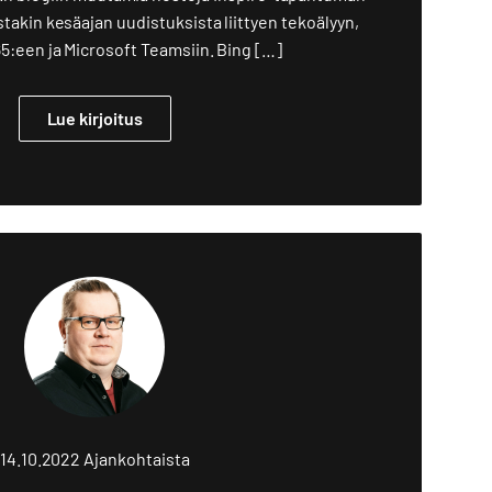
stakin kesäajan uudistuksista liittyen tekoälyyn,
5:een ja Microsoft Teamsiin. Bing […]
Lue kirjoitus
14.10.2022
Ajankohtaista