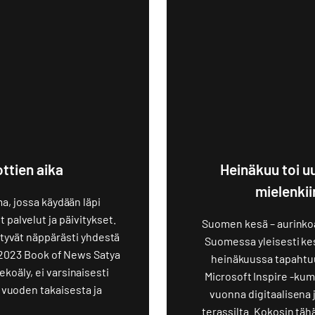
ttien aika
Heinäkuu toi u
mielenkii
a, jossa käydään läpi
palvelut ja päivitykset.
Suomen kesä – aurinkoa
ytyvät näppärästi yhdestä
Suomessa yleisesti ke
e 2023 Book of News Satya
heinäkuussa tapahtuu
oäly, ei varsinaisesti
Microsoft Inspire -kum
t vuoden takaisesta ja
vuonna digitaalisena
terassilta. Kokosin tä