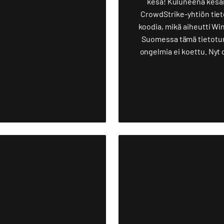
kesä! Kuluneena kesän
CrowdStrike-yhtiön tiet
koodia, mikä aiheutti Wi
Suomessa tämä tietoturv
ongelmia ei koettu. Nyt 