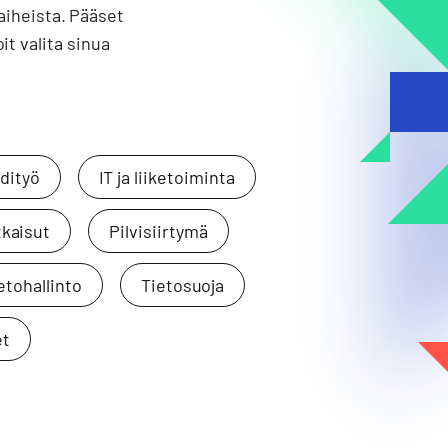
aiheista. Pääset
it valita sinua
dityö
IT ja liiketoiminta
tkaisut
Pilvisiirtymä
etohallinto
Tietosuoja
et