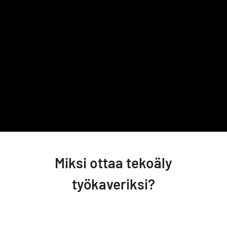
Miksi ottaa tekoäly
työkaveriksi?
Autamme organisaatioita hyödyntämään tekoälyn ja