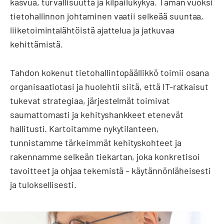
kasvua, turvallisuutta ja kilpailukykyä. Tämän vuoksi
tietohallinnon johtaminen vaatii selkeää suuntaa,
liiketoimintalähtöistä ajattelua ja jatkuvaa
kehittämistä.
Tahdon kokenut tietohallintopäällikkö toimii osana
organisaatiotasi ja huolehtii siitä, että IT-ratkaisut
tukevat strategiaa, järjestelmät toimivat
saumattomasti ja kehityshankkeet etenevät
hallitusti. Kartoitamme nykytilanteen,
tunnistamme tärkeimmät kehityskohteet ja
rakennamme selkeän tiekartan, joka konkretisoi
tavoitteet ja ohjaa tekemistä – käytännönläheisesti
ja tuloksellisesti.