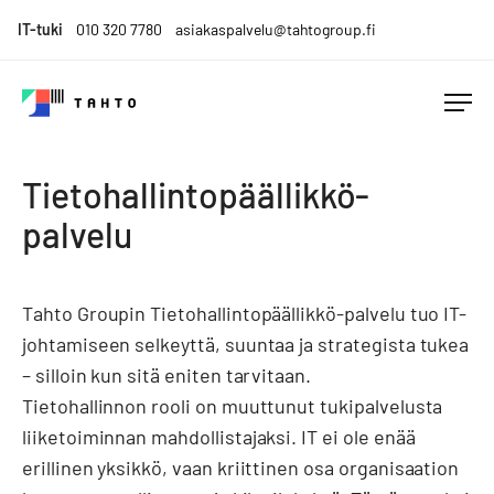
Skip
IT-tuki
010 320 7780
asiakaspalvelu@tahtogroup.fi
to
content
Tahto
Menesty
Group
muutoksen
Tietohallintopäällikkö-
keskellä.
Tahdo
palvelu
parempaa.
Tahto Groupin Tietohallintopäällikkö-palvelu tuo IT-
johtamiseen selkeyttä, suuntaa ja strategista tukea
– silloin kun sitä eniten tarvitaan.
Tietohallinnon rooli on muuttunut tukipalvelusta
liiketoiminnan mahdollistajaksi. IT ei ole enää
erillinen yksikkö, vaan kriittinen osa organisaation