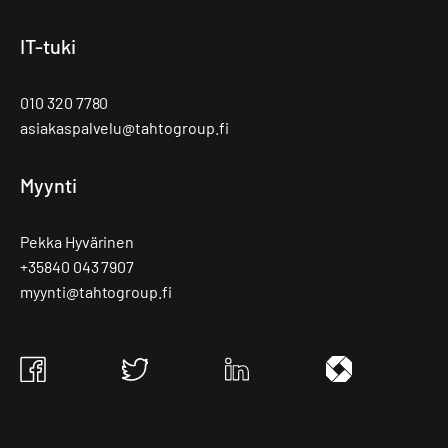
IT-tuki
010 320 7780
asiakaspalvelu@tahtogroup.fi
Myynti
Pekka Hyvärinen
+35840 043 7907
myynti@tahtogroup.fi
Tahto
Tahto
Tahto
Tahto
Group
Group
Group
Group
Facebook
Twitter
Linkedin
Ite
wiki