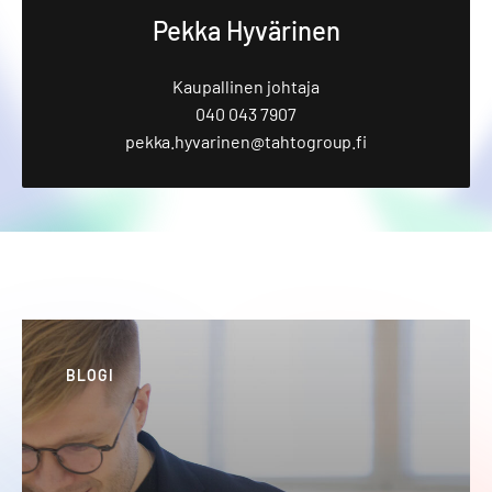
Pekka Hyvärinen
Kaupallinen johtaja
040 043 7907
pekka.hyvarinen@tahtogroup.fi
BLOGI