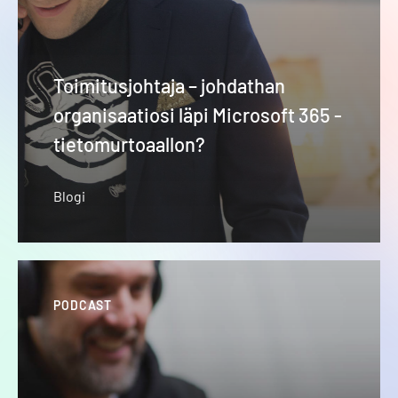
Toimitusjohtaja – johdathan
organisaatiosi läpi Microsoft 365 -
tietomurtoaallon?
Blogi
PODCAST