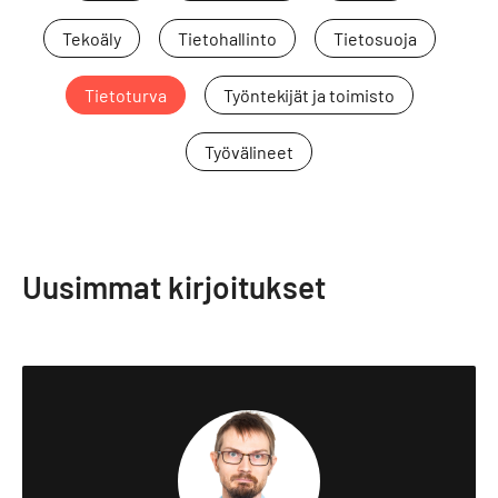
Tekoäly
Tietohallinto
Tietosuoja
Tietoturva
Työntekijät ja toimisto
Työvälineet
Uusimmat kirjoitukset