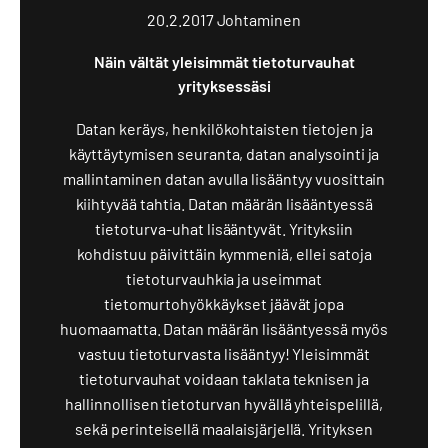
20.2.2017
Johtaminen
Näin vältät yleisimmät tietoturvauhat
yrityksessäsi
Datan keräys, henkilökohtaisten tietojen ja
käyttäytymisen seuranta, datan analysointi ja
mallintaminen datan avulla lisääntyy vuosittain
kiihtyvää tahtia. Datan määrän lisääntyessä
tietoturva-uhat lisääntyvät. Yrityksiin
kohdistuu päivittäin kymmeniä, ellei satoja
tietoturvauhkia ja useimmat
tietomurtohyökkäykset jäävät jopa
huomaamatta. Datan määrän lisääntyessä myös
vastuu tietoturvasta lisääntyy! Yleisimmät
tietoturvauhat voidaan taklata teknisen ja
hallinnollisen tietoturvan hyvällä yhteispelillä,
sekä perinteisellä maalaisjärjellä. Yrityksen