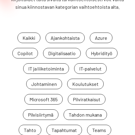
sinua kiinnostavan kategorian vaihtoehtoista alta.
Kaikki
Ajankohtaista
Azure
Copilot
Digitalisaatio
Hybridityö
IT ja liiketoiminta
IT-palvelut
Johtaminen
Koulutukset
Microsoft 365
Pilviratkaisut
Pilvisiirtymä
Tahdon mukana
Tahto
Tapahtumat
Teams