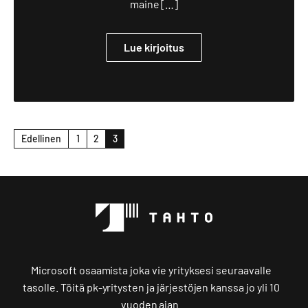
maine […]
Lue kirjoitus
Artikkelien
Edellinen
1
2
3
sivutus
Microsoft osaamista joka vie yrityksesi seuraavalle
tasolle. Töitä pk-yritysten ja järjestöjen kanssa jo yli 10
vuoden ajan.