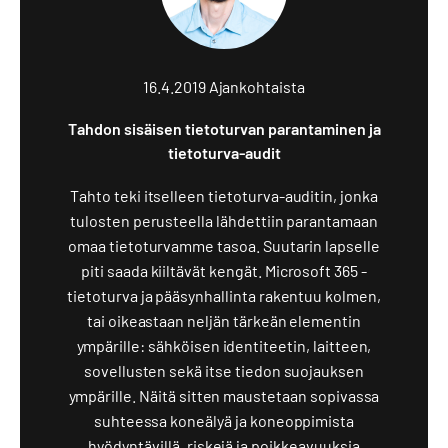
16.4.2019
Ajankohtaista
Tahdon sisäisen tietoturvan parantaminen ja
tietoturva-audit
Tahto teki itselleen tietoturva-auditin, jonka
tulosten perusteella lähdettiin parantamaan
omaa tietoturvamme tasoa. Suutarin lapselle
piti saada kiiltävät kengät. Microsoft 365 -
tietoturva ja pääsynhallinta rakentuu kolmen,
tai oikeastaan neljän tärkeän elementin
ympärille: sähköisen identiteetin, laitteen,
sovellusten sekä itse tiedon suojauksen
ympärille. Näitä sitten maustetaan sopivassa
suhteessa koneälyä ja koneoppimista
hyödyntävillä, riskejä ja poikkeavuuksia