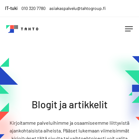
Skip
IT-tuki
010 320 7780
asiakaspalvelu@tahtogroup.fi
to
content
Tahto
Menesty
Group
muutoksen
keskellä.
Tahdo
parempaa.
Blogit ja artikkelit
Kirjoitamme palveluihimme ja osaamiseemme liittyvistä
ajankohtaisista aiheista. Pääset lukemaan viimeisimmät
kirjoitukset tältä sivulta tai vaihtoehtoisesti voit valita