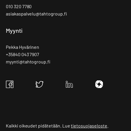
010 320 7780
asiakaspalvelu@tahtogroup.fi
Myynti
Pekka Hyvärinen
+35840 043 7907
myynti@tahtogroup.fi
Tahto
Tahto
Tahto
Tahto
Group
Group
Group
Group
Facebook
Twitter
Linkedin
Ite
wiki
Kaikki oikeudet pidätetään. Lue
tietosuojaseloste
.