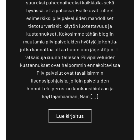
suureksi puheenaiheeksi kaikkialla, sekä
hyvässä, että pahassa. Esille ovat tulleet
esimerkiksi pilvipalveluiden mahdolliset
tietoturvariskit, käytön luotettavuus ja
kustannukset. Kokosimme tähän blogiin
muutamia pilvipalveluiden hyötyjä ja kohtia,
jotka kannattaa ottaa huomioon järjestöjen IT-
ratkaisuja suunnitellessa. Pilvipalveluiden
kustannukset ovat helpommin ennakoitavissa
Pilvipalvelut ovat tavallisimmin
lisenssipohjaisia, jolloin palveluiden
hinnoittelu perustuu kuukausihintaan ja
käyttäjämäärään. Näin […]
Lue kirjoitus