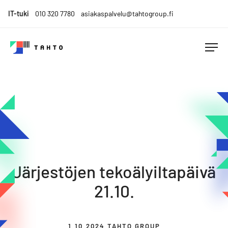
Skip
IT-tuki
010 320 7780
asiakaspalvelu@tahtogroup.fi
to
content
Tahto
Menesty
Group
muutoksen
keskellä.
Tahdo
parempaa.
Järjestöjen tekoälyiltapäivä
21.10.
1.10.2024
TAHTO GROUP