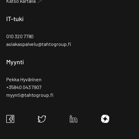
Katso kartalla
IT-tuki
010 320 7780
asiakaspalvelu@tahtogroup.fi
Myynti
Pekka Hyvärinen
+35840 043 7907
myynti@tahtogroup.fi
Tahto
Tahto
Tahto
Tahto
Group
Group
Group
Group
Facebook
Twitter
Linkedin
Ite