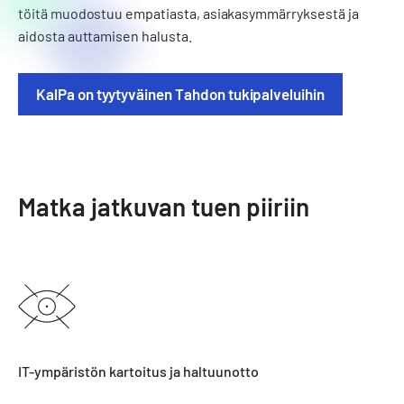
töitä muodostuu empatiasta, asiakasymmärryksestä ja
aidosta auttamisen halusta.
KalPa on tyytyväinen Tahdon tukipalveluihin
Matka jatkuvan tuen piiriin
IT-ympäristön kartoitus ja haltuunotto