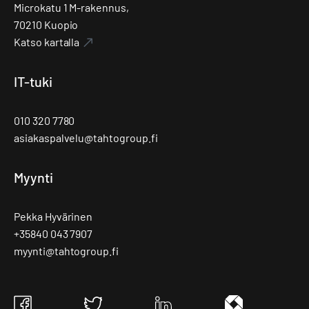
Microkatu 1 M-rakennus,
70210 Kuopio
Katso kartalla
IT-tuki
010 320 7780
asiakaspalvelu@tahtogroup.fi
Myynti
Pekka Hyvärinen
+35840 043 7907
myynti@tahtogroup.fi
Tahto
Tahto
Tahto
Tahto