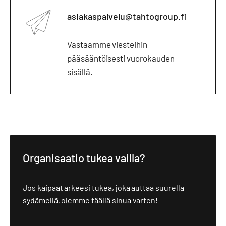
asiakaspalvelu@tahtogroup.fi
Vastaamme viesteihin
pääsääntöisesti vuorokauden
sisällä.
Organisaatio tukea vailla?
Jos kaipaat arkeesi tukea, joka auttaa suurella
sydämellä, olemme täällä sinua varten!