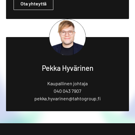
Ota yhteyttä
Pekka Hyvärinen
Kaupallinen johtaja
040 043 7907
pekka.hyvarinen@tahtogroup.fi