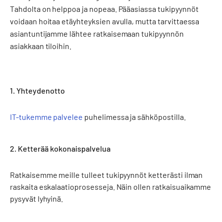
Tahdolta on helppoa ja nopeaa. Pääasiassa tukipyynnöt
voidaan hoitaa etäyhteyksien avulla, mutta tarvittaessa
asiantuntijamme lähtee ratkaisemaan tukipyynnön
asiakkaan tiloihin.
1. Yhteydenotto
IT-tukemme palvelee
puhelimessa ja sähköpostilla.
2. Ketterää kokonaispalvelua
Ratkaisemme meille tulleet tukipyynnöt ketterästi ilman
raskaita eskalaatioprosesseja. Näin ollen ratkaisuaikamme
pysyvät lyhyinä.