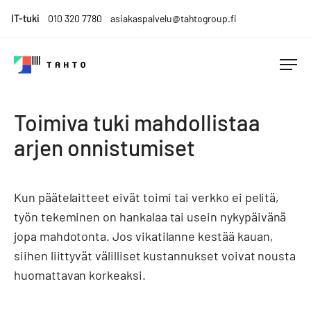
Skip
IT-tuki
010 320 7780
asiakaspalvelu@tahtogroup.fi
to
content
Tahto
Menesty
Group
muutoksen
Toimiva tuki mahdollistaa
keskellä.
Tahdo
arjen onnistumiset
parempaa.
Kun päätelaitteet eivät toimi tai verkko ei pelitä,
työn tekeminen on hankalaa tai usein nykypäivänä
jopa mahdotonta. Jos vikatilanne kestää kauan,
siihen liittyvät välilliset kustannukset voivat nousta
huomattavan korkeaksi.