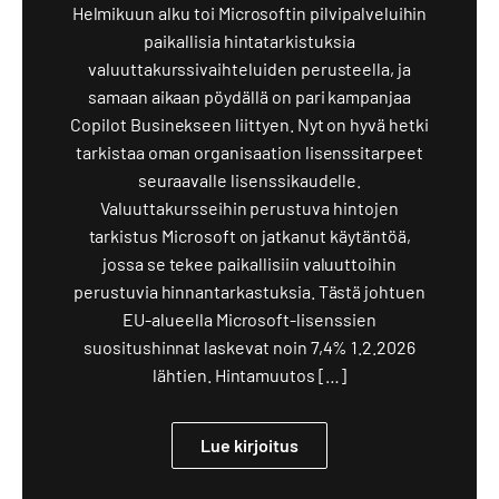
Helmikuun alku toi Microsoftin pilvipalveluihin
paikallisia hintatarkistuksia
valuuttakurssivaihteluiden perusteella, ja
samaan aikaan pöydällä on pari kampanjaa
Copilot Businekseen liittyen. Nyt on hyvä hetki
tarkistaa oman organisaation lisenssitarpeet
seuraavalle lisenssikaudelle.
Valuuttakursseihin perustuva hintojen
tarkistus Microsoft on jatkanut käytäntöä,
jossa se tekee paikallisiin valuuttoihin
perustuvia hinnantarkastuksia. Tästä johtuen
EU-alueella Microsoft-lisenssien
suositushinnat laskevat noin 7,4% 1.2.2026
lähtien. Hintamuutos […]
Lue kirjoitus