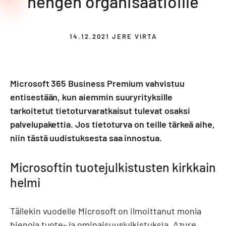
hengen organisaatioille
14.12.2021
JERE VIRTA
Microsoft 365 Business Premium vahvistuu
entisestään, kun aiemmin suuryrityksille
tarkoitetut tietoturvaratkaisut tulevat osaksi
palvelupakettia. Jos tietoturva on teille tärkeä aihe,
niin tästä uudistuksesta saa innostua.
Microsoftin tuotejulkistusten kirkkain
helmi
Tällekin vuodelle Microsoft on ilmoittanut monia
hienoja tuote- ja ominaisuusjulkistuksia. Azure