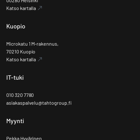
00280 Helsinki
Katso kartalla
Kuopio
Microkatu 1 M-rakennus,
70210 Kuopio
Katso kartalla
IT-tuki
010 320 7780
asiakaspalvelu@tahtogroup.fi
Myynti
Pekka Hyvärinen