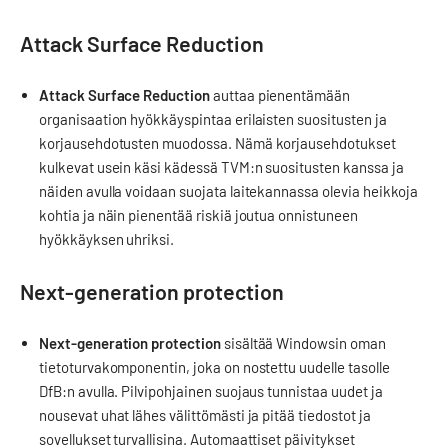
Attack Surface Reduction
Attack Surface Reduction
auttaa pienentämään
organisaation hyökkäyspintaa erilaisten suositusten ja
korjausehdotusten muodossa. Nämä korjausehdotukset
kulkevat usein käsi kädessä TVM:n suositusten kanssa ja
näiden avulla voidaan suojata laitekannassa olevia heikkoja
kohtia ja näin pienentää riskiä joutua onnistuneen
hyökkäyksen uhriksi.
Next-generation protection
Next-generation protection
sisältää Windowsin oman
tietoturvakomponentin, joka on nostettu uudelle tasolle
DfB:n avulla. Pilvipohjainen suojaus tunnistaa uudet ja
nousevat uhat lähes välittömästi ja pitää tiedostot ja
sovellukset turvallisina. Automaattiset päivitykset