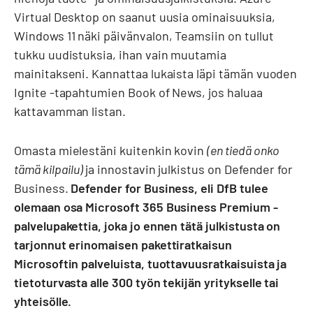
Virtual Desktop on saanut uusia ominaisuuksia,
Windows 11 näki päivänvalon, Teamsiin on tullut
tukku uudistuksia, ihan vain muutamia
mainitakseni. Kannattaa lukaista läpi tämän vuoden
Ignite -tapahtumien Book of News, jos haluaa
kattavamman listan.
Omasta mielestäni kuitenkin kovin
(en tiedä onko
tämä kilpailu)
ja innostavin julkistus on Defender for
Business.
Defender for Business, eli DfB tulee
olemaan osa Microsoft 365 Business Premium -
palvelupakettia, joka jo ennen tätä julkistusta on
tarjonnut erinomaisen pakettiratkaisun
Microsoftin palveluista, tuottavuusratkaisuista ja
tietoturvasta alle 300 työn tekijän yritykselle tai
yhteisölle.