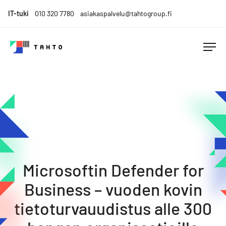
Skip
IT-tuki
010 320 7780
asiakaspalvelu@tahtogroup.fi
to
content
Tahto
Menesty
Group
muutoksen
keskellä.
Tahdo
parempaa.
Microsoftin Defender for
Business – vuoden kovin
tietoturvauudistus alle 300