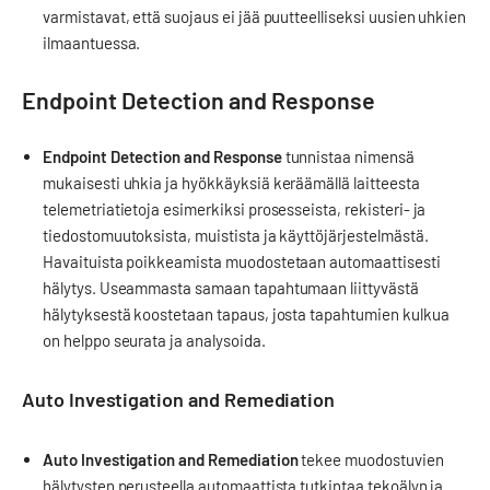
varmistavat, että suojaus ei jää puutteelliseksi uusien uhkien
ilmaantuessa.
Endpoint Detection and Response
Endpoint Detection and Response
tunnistaa nimensä
mukaisesti uhkia ja hyökkäyksiä keräämällä laitteesta
telemetriatietoja esimerkiksi prosesseista, rekisteri- ja
tiedostomuutoksista, muistista ja käyttöjärjestelmästä.
Havaituista poikkeamista muodostetaan automaattisesti
hälytys. Useammasta samaan tapahtumaan liittyvästä
hälytyksestä koostetaan tapaus, josta tapahtumien kulkua
on helppo seurata ja analysoida.
Auto Investigation and Remediation
Auto Investigation and Remediation
tekee muodostuvien
hälytysten perusteella automaattista tutkintaa tekoälyn ja