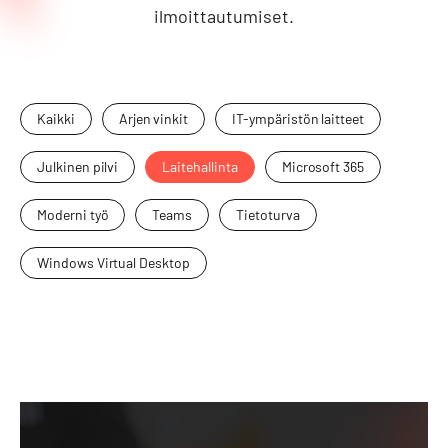
ilmoittautumiset.
Kaikki
Arjen vinkit
IT-ympäristön laitteet
Julkinen pilvi
Laitehallinta
Microsoft 365
Moderni työ
Teams
Tietoturva
Windows Virtual Desktop
Modernin
työn