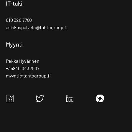
IT-tuki
010 320 7780
asiakaspalvelu@tahtogroup.fi
Myynti
Pekka Hyvärinen
+35840 043 7907
myynti@tahtogroup.fi
Tahto
Tahto
Tahto
Tahto
Group
Group
Group
Group
Facebook
Twitter
Linkedin
Ite
wiki