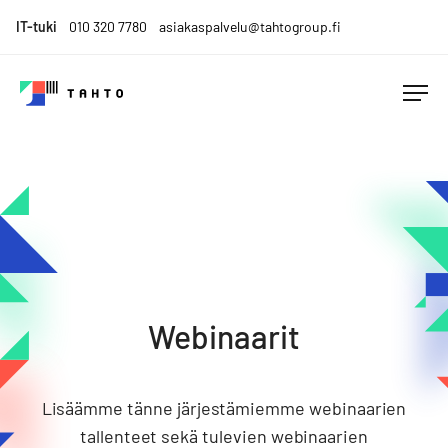
Skip
IT-tuki
010 320 7780
asiakaspalvelu@tahtogroup.fi
to
content
Tahto
Menesty
Group
muutoksen
keskellä.
Tahdo
parempaa.
Webinaarit
Lisäämme tänne järjestämiemme webinaarien
tallenteet sekä tulevien webinaarien