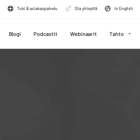
Tuki & asiakaspalvelu
Ota yhteyttä
In English
Blogi
Podcastit
Webinaarit
Tahto