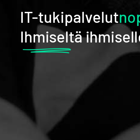
IT-tukipalvelut
yhd
nop
Ihmiseltä ihmisell