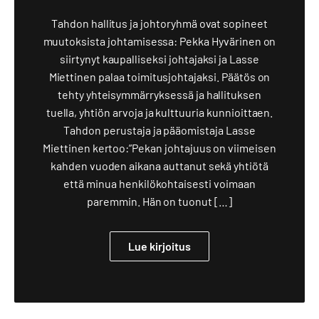
Tahdon hallitus ja johtoryhmä ovat sopineet
muutoksista johtamisessa: Pekka Hyvärinen on
siirtynyt kaupalliseksi johtajaksi ja Lasse
Miettinen palaa toimitusjohtajaksi. Päätös on
tehty yhteisymmärryksessä ja hallituksen
tuella, yhtiön arvoja ja kulttuuria kunnioittaen.
Tahdon perustaja ja pääomistaja Lasse
Miettinen kertoo:”Pekan johtajuus on viimeisen
kahden vuoden aikana auttanut sekä yhtiötä
että minua henkilökohtaisesti voimaan
paremmin. Hän on tuonut […]
Lue kirjoitus