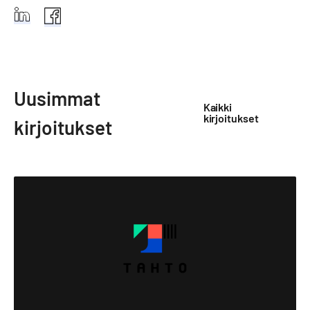
Tahto
Tahto
Group
Group
Linkedin
Facebook
Uusimmat
Kaikki
kirjoitukset
kirjoitukset