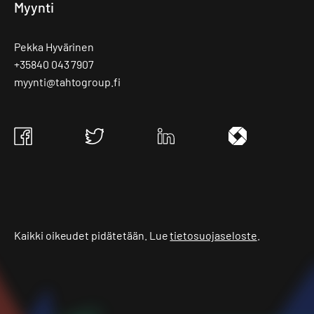
Myynti
Pekka Hyvärinen
+35840 043 7907
myynti@tahtogroup.fi
Tahto
Tahto
Tahto
Tahto
Group
Group
Group
Group
Facebook
Twitter
Linkedin
Ite
wiki
Kaikki oikeudet pidätetään. Lue
tietosuojaseloste
.