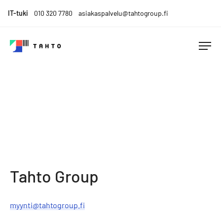
Skip
IT-tuki
010 320 7780
asiakaspalvelu@tahtogroup.fi
to
content
Tahto
Menesty
Group
muutoksen
keskellä.
Tahdo
parempaa.
Tahto Group
myynti@tahtogroup.fi