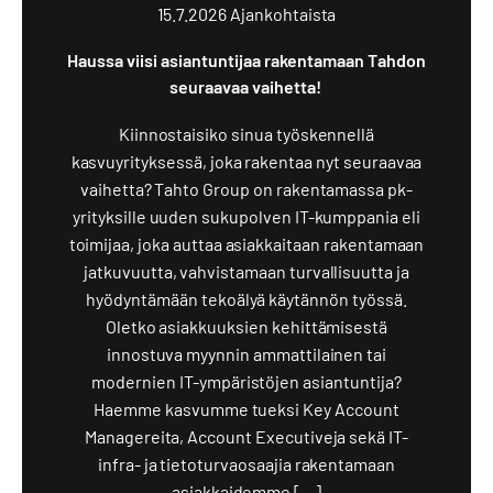
15.7.2026
Ajankohtaista
Haussa viisi asiantuntijaa rakentamaan Tahdon
seuraavaa vaihetta!
Kiinnostaisiko sinua työskennellä
kasvuyrityksessä, joka rakentaa nyt seuraavaa
vaihetta? Tahto Group on rakentamassa pk-
yrityksille uuden sukupolven IT-kumppania eli
toimijaa, joka auttaa asiakkaitaan rakentamaan
jatkuvuutta, vahvistamaan turvallisuutta ja
hyödyntämään tekoälyä käytännön työssä.
Oletko asiakkuuksien kehittämisestä
innostuva myynnin ammattilainen tai
modernien IT-ympäristöjen asiantuntija?
Haemme kasvumme tueksi Key Account
Managereita, Account Executiveja sekä IT-
infra- ja tietoturvaosaajia rakentamaan
asiakkaidemme […]