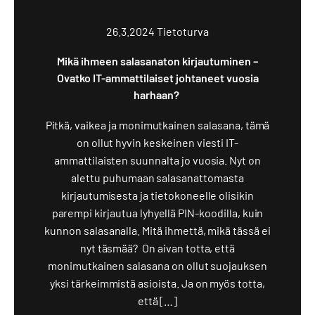
26.3.2024
Tietoturva
Mikä ihmeen salasanaton kirjautuminen –
Ovatko IT-ammattilaiset johtaneet vuosia
harhaan?
Pitkä, vaikea ja monimutkainen salasana, tämä
on ollut hyvin keskeinen viesti IT-
ammattilaisten suunnalta jo vuosia. Nyt on
alettu puhumaan salasanattomasta
kirjautumisesta ja tietokoneelle olisikin
parempi kirjautua lyhyellä PIN-koodilla, kuin
kunnon salasanalla. Mitä ihmettä, mikä tässä ei
nyt täsmää? On aivan totta, että
monimutkainen salasana on ollut suojauksen
yksi tärkeimmistä asioista. Ja on myös totta,
että […]