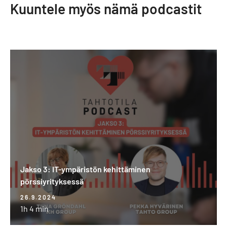
Kuuntele myös nämä podcastit
Jakso
3:
IT-
ympäristön
kehittäminen
pörssiyrityksessä
Jakso 3: IT-ympäristön kehittäminen
pörssiyrityksessä
26.9.2024
1h 4 min