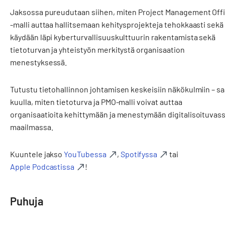
Jaksossa pureudutaan siihen, miten Project Management Off
-malli auttaa hallitsemaan kehitysprojekteja tehokkaasti sekä
käydään läpi kyberturvallisuuskulttuurin rakentamista sekä
tietoturvan ja yhteistyön merkitystä organisaation
menestyksessä.
Tutustu tietohallinnon johtamisen keskeisiin näkökulmiin – sa
kuulla, miten tietoturva ja PMO-malli voivat auttaa
organisaatioita kehittymään ja menestymään digitalisoituvas
maailmassa.
Kuuntele jakso
YouTubessa
,
Spotifyssa
tai
Apple Podcastissa
!
Puhuja