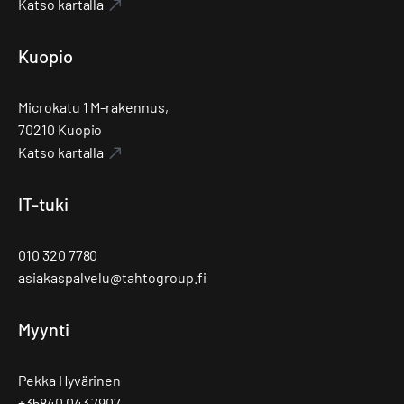
Katso kartalla
Kuopio
Microkatu 1 M-rakennus,
70210 Kuopio
Katso kartalla
IT-tuki
010 320 7780
asiakaspalvelu@tahtogroup.fi
Myynti
Pekka Hyvärinen
+35840 043 7907