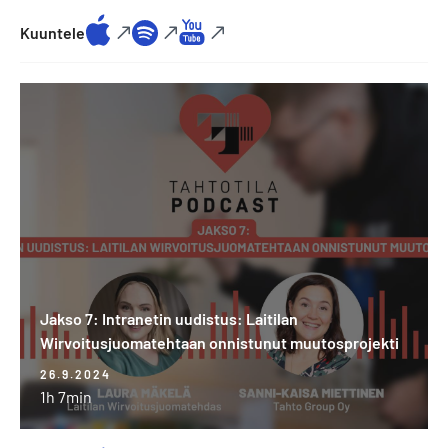
Kuuntele
Jakso
7:
Intranetin
uudistus:
Laitilan
Wirvoitusjuomatehtaan
onnistunut
muutosprojekti
Jakso 7: Intranetin uudistus: Laitilan
Wirvoitusjuomatehtaan onnistunut muutosprojekti
26.9.2024
1h 7min