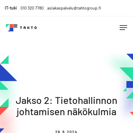
Skip
IT-tuki
010 320 7780
asiakaspalvelu@tahtogroup.fi
to
content
Tahto
Menesty
Group
muutoksen
keskellä.
Tahdo
parempaa.
Jakso 2: Tietohallinnon
johtamisen näkökulmia
26.9.2024