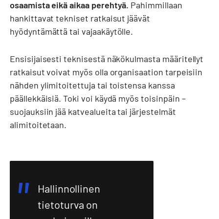
osaamista eikä aikaa perehtyä.
Pahimmillaan
hankittavat tekniset ratkaisut jäävät
hyödyntämättä tai vajaakäytölle.
Ensisijaisesti teknisestä näkökulmasta määritellyt
ratkaisut voivat myös olla organisaation tarpeisiin
nähden ylimitoitettuja tai toistensa kanssa
päällekkäisiä. Toki voi käydä myös toisinpäin –
suojauksiin jää katvealueita tai järjestelmät
alimitoitetaan.
Hallinnollinen
tietoturva on