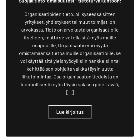
Suojaa tieto-omaisuutesi – tietoturva kuntoon!
Organisaatioiden tieto, oli kyseessä sitten
yritykset, yhdistykset tai muut toimijat, on
arvokasta. Tieto on arvokasta organisaatiolle
itselleen, mutta se voi olla sitä myös muille
osapuolille. Organisaatio voi myydä
omistamaansa tietoa muille organisaatioille, se
voi käyttää sitä yleishyödyllisiin hankkeisiin tai
kehittää sen pohjalta vaikka täysin uutta
liiketoimintaa. Osa organisaaton tiedoista on
luonnollisesti myös täysin salassa pidettävää,
[…]
Lue kirjoitus