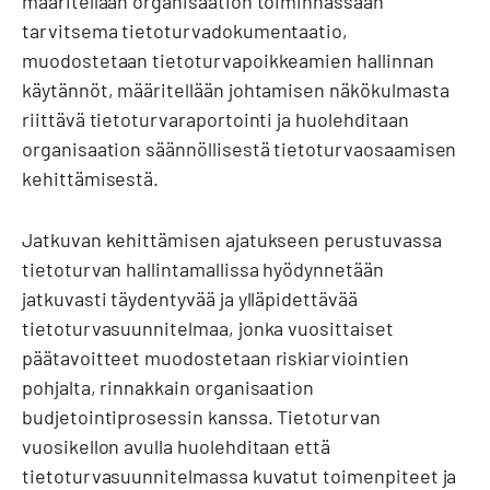
määritellään organisaation toiminnassaan
tarvitsema tietoturvadokumentaatio,
muodostetaan tietoturvapoikkeamien hallinnan
käytännöt, määritellään johtamisen näkökulmasta
riittävä tietoturvaraportointi ja huolehditaan
organisaation säännöllisestä tietoturvaosaamisen
kehittämisestä.
Jatkuvan kehittämisen ajatukseen perustuvassa
tietoturvan hallintamallissa hyödynnetään
jatkuvasti täydentyvää ja ylläpidettävää
tietoturvasuunnitelmaa, jonka vuosittaiset
päätavoitteet muodostetaan riskiarviointien
pohjalta, rinnakkain organisaation
budjetointiprosessin kanssa. Tietoturvan
vuosikellon avulla huolehditaan että
tietoturvasuunnitelmassa kuvatut toimenpiteet ja