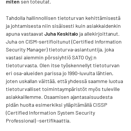
miten
sen toteutat.
Tahdolla hallinnollisen tietoturvan kehittämisestä
ja johtamisesta niin sisäisesti kuin asiakkaidenkin
apuna vastaavat
Juha Keskitalo
ja allekirjoittanut.
Juha on CISM-sertifioitunut (Certified Information
Security Manager) tietoturva-asiantuntija, joka
vastasi aiemmin pörssiyhtiö SATO Oyj:n
tietoturvasta. Olen itse työskennellyt tietoturvan
eri osa-alueiden parissa jo 1990-luvulta lähtien,
joten uskallan väittää, että yhdessä saamme luotua
tietoturvalliset toimintaympäristöt myös tuleville
asiakkaillemme. Osaamisen ajantasaisuudesta
pidän huolta esimerkiksi ylläpitämällä CISSP
(Certified Information System Security
Professional) -sertifikaattia.