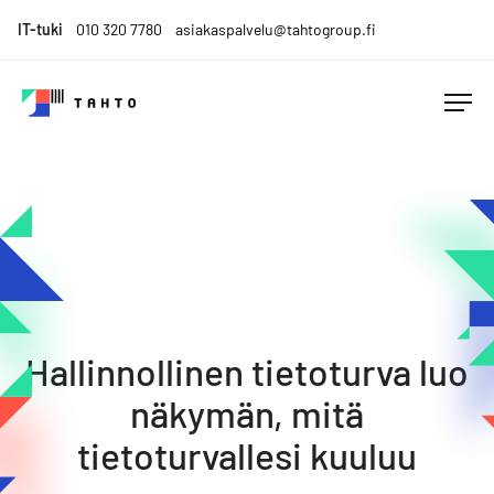
Skip
IT-tuki
010 320 7780
asiakaspalvelu@tahtogroup.fi
to
content
Tahto
Menesty
Group
muutoksen
keskellä.
Tahdo
parempaa.
Hallinnollinen tietoturva luo
näkymän, mitä
tietoturvallesi kuuluu