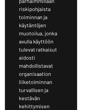
parhaimmillaan
riskipohjaista
toiminnan ja
käytäntöjen
muotoilua, jonka
avulla käyttöön
tulevat ratkaisut
aidosti
mahdollistavat
organisaation
liiketoiminnan
turvallisen ja
kestävän
kehittymisen