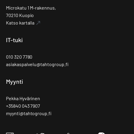
Microkatu 1 M-rakennus,
70210 Kuopio
Katso kartalla
IT-tuki
010 320 7780
asiakaspalvelu@tahtogroup.fi
Myynti
Pekka Hyvärinen
+35840 043 7907
myynti@tahtogroup.fi